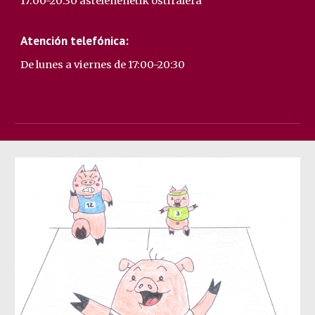
17:00-20:30 astelehenetik ostiralera
Atenci
ó
n telef
ó
nica:
De lunes a viernes de 17:00-20:30