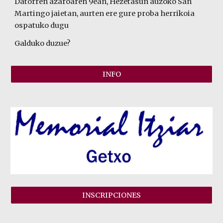
Datorren azaroaren 9ean, Hezetasun auzoko San
Martingo jaietan, aurten ere gure proba herrikoia
ospatuko dugu
Galduko duzue?
INFO
INSCRIPCIONES