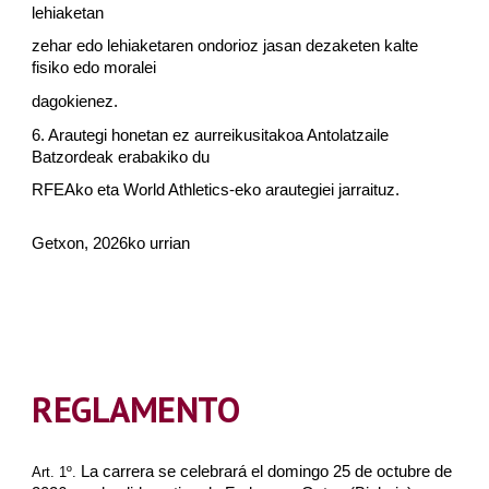
lehiaketan
zehar edo lehiaketaren ondorioz jasan dezaketen kalte
fisiko edo moralei
dagokienez.
6. Arautegi honetan ez aurreikusitakoa Antolatzaile
Batzordeak erabakiko du
RFEAko eta World Athletics-eko arautegiei jarraituz.
Getxon, 202
6
ko urrian
REGLAMENTO
La carrera se celebrará el domingo 2
5
de octubre de
Art. 1º.