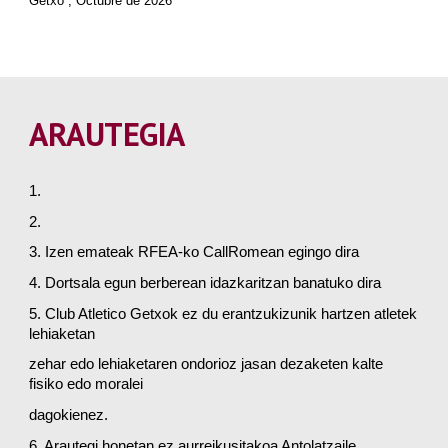
Getxo , Octubre de 202
6
ARAUTEGIA
1.
2.
3. Izen emateak RFEA-ko CallRomean egingo dira
4. Dortsala egun berberean idazkaritzan banatuko dira
5. Club Atletico Getxok ez du erantzukizunik hartzen atletek
lehiaketan
zehar edo lehiaketaren ondorioz jasan dezaketen kalte
fisiko edo moralei
dagokienez.
6. Arautegi honetan ez aurreikusitakoa Antolatzaile