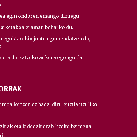
o
ea egin ondoren emango dizuegu
maiketakoa eraman beharko du.
a egokiarekin joatea gomendatzen da,
a.
k eta dutxatzeko aukera egongo da.
ORRAK
imoa lortzen ez bada, diru guztia itzuliko
azkiak eta bideoak erabiltzeko baimena
i.