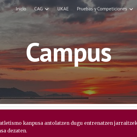
Inicio
CAG
UKAE
Pruebas y Competiciones
ip to main content
Skip to navigat
Campus
atletismo kanpusa antolatzen dugu entrenatzen jarraitzeko
asa dezaten.