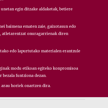
 unetan egin ditzake aldaketak, betiere
nei baimena ematen zaie, gaixotasun edo
o, atletarentzat onuragarrienak diren
utako edo lapurtutako materialen erantzule
eginak modu etikoan egiteko konpromisoa
r bezala funtziona dezan.
n arau horiek onartzen dira.