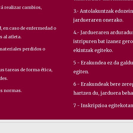
á realizar cambios,
3.- Antolakuntzak edozein
jardueraren onerako.
ad, en caso de enfermedad o
4.- Jardueraren arduradu
 al atleta.
istripuren bat izanez ger
materiales perdidos o
ekintzak egiteko.
5 - Erakundea ez da gald
s tareas de forma ética,
egiten.
des.
6 - Erakundeak bere zer
tas normas.
hartzen du, jarduera beha
7 - Inskripzioa egitekota