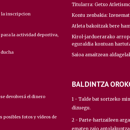
Titularra: Getxo Atletism
 la inscripcion
Kontu zenbakia:
Izenemat
Atleta bakoitzak bere ha
para la actividad deportiva,
Kirol-jarduerarako arrop
eguraldia kontuan hartut
e ducha
Saioa amaitzean aldagela
BALDINTZA OROK
 se devolverá el dinero
1 - Talde bat sortzeko min
dizuegu.
as posibles fotos y vídeos de
2 - Parte-hartzaileen arg
ematen zaio antolakuntzar